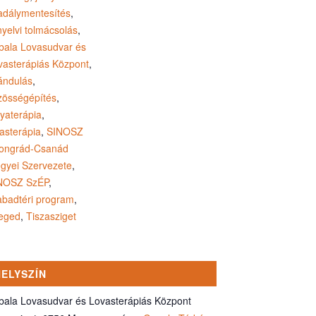
adálymentesítés
,
nyelvi tolmácsolás
,
bala Lovasudvar és
vasterápiás Központ
,
rándulás
,
zösségépítés
,
tyaterápia
,
vasterápia
,
SINOSZ
ongrád-Csanád
gyei Szervezete
,
NOSZ SzÉP
,
abadtéri program
,
eged
,
Tiszasziget
HELYSZÍN
bala Lovasudvar és Lovasterápiás Központ