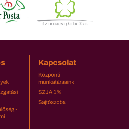
os
Kapcsolat
Központi
yek
munkatársaink
azgatási
SZJA 1%
Sajtószoba
lőségi-
mi