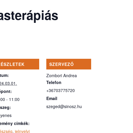
asterápiás
RÉSZLETEK
SZERVEZŐ
tum:
Zombori Andrea
Telefon
24.03.01.
+36703775720
őpont:
Email
:00 - 11:00
szeged@sinosz.hu
szeg:
gyenes
emény címkék:
észség
,
jelnyelvi