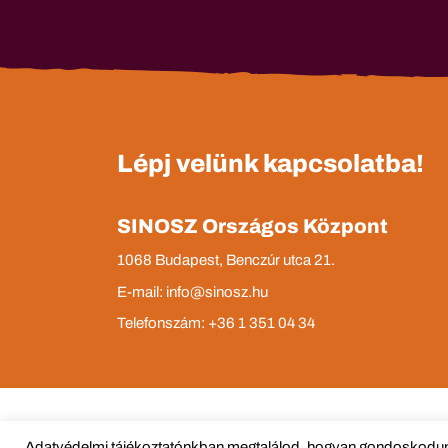
Lépj velünk kapcsolatba!
SINOSZ Országos Központ
1068 Budapest, Benczúr utca 21.
E-mail: info@sinosz.hu
Telefonszám: +36 1 351 04 34
Adatvédelmi tájékoztatónkban megtalálod, hogyan gondoskodunk