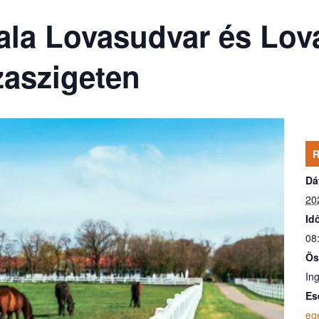
ala Lovasudvar és Lov
aszigeten
Dá
20
Id
08
Ös
In
Es
eg