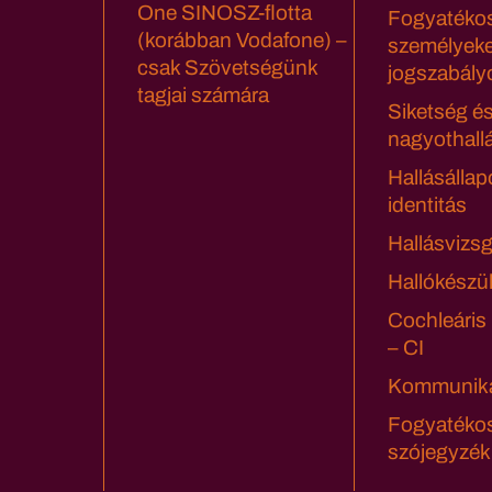
One SINOSZ-flotta
Fogyatéko
(korábban Vodafone) –
személyeke
csak Szövetségünk
jogszabály
tagjai számára
Siketség é
nagyothall
Hallásállap
identitás
Hallásvizsg
Hallókészü
Cochleáris
– CI
Kommuniká
Fogyatéko
szójegyzék