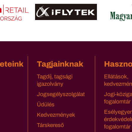
eteink
Tagjainknak
Haszn
Tagdíj, tagsági
Ellátások,
igazolvány
kedvezmén
Jogsegélyszolgálat
Jogi-közig
fogalomtár
Üdülés
Esélyegyen
Kedvezmények
érdekvédel
Társkereső
fogalomtár