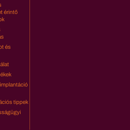
s
t érintő
ok
s
ás
ot és
álat
lékek
 implantáció
ciós tippek
sságügyi