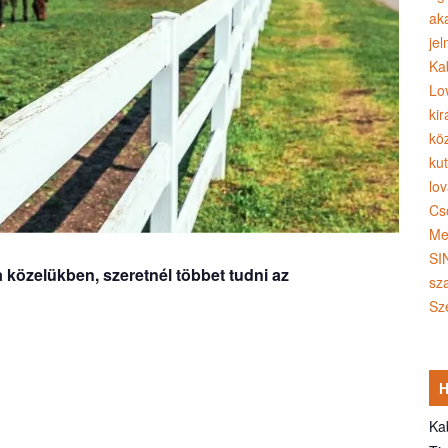
ak
jel
Ka
Lo
ki
kö
ku
lo
Cs
Me
SI
a közelükben, szeretnél többet tudni az
sz
Sz
Ka