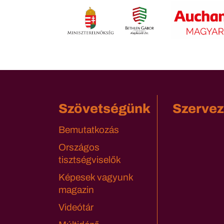
Szövetségünk
Szervez
Bemutatkozás
Országos
tisztségviselők
Képesek vagyunk
magazin
Videótár