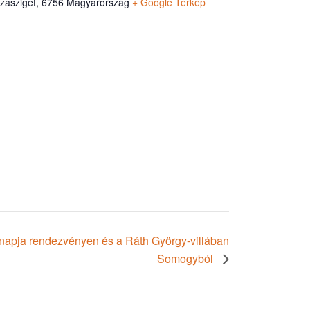
szasziget
,
6756
Magyarország
+ Google Térkép
gnapja rendezvényen és a Ráth György-villában
Somogyból