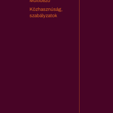
Múltidéző
Közhasznúság,
szabályzatok