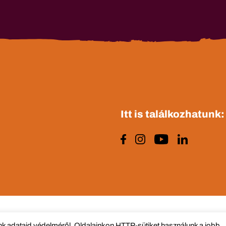
Itt is találkozhatunk:
 adataid védelméről. Oldalainkon HTTP-sütiket használunk a jobb