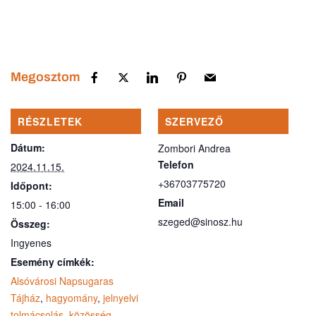
Megosztom
RÉSZLETEK
SZERVEZŐ
Dátum:
Zombori Andrea
Telefon
2024.11.15.
+36703775720
Időpont:
Email
15:00 - 16:00
szeged@sinosz.hu
Összeg:
Ingyenes
Esemény címkék:
Alsóvárosi Napsugaras
Tájház
,
hagyomány
,
jelnyelvi
tolmácsolás
,
közösség
,