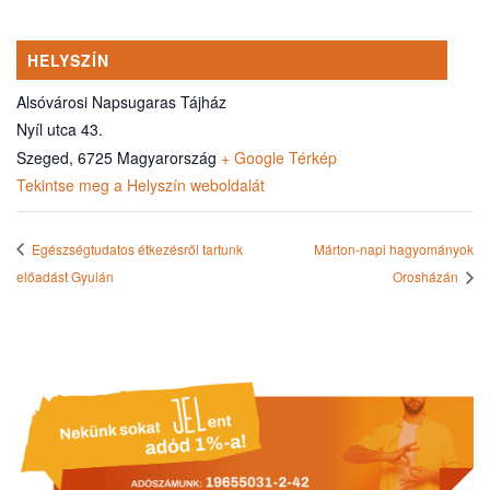
HELYSZÍN
Alsóvárosi Napsugaras Tájház
Nyíl utca 43.
Szeged
,
6725
Magyarország
+ Google Térkép
Tekintse meg a Helyszín weboldalát
Egészségtudatos étkezésről tartunk
Márton-napi hagyományok
előadást Gyulán
Orosházán