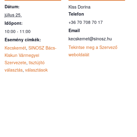
Dátum:
Kiss Dorina
Telefon
július 25.
+36 70 708 70 17
Időpont:
Email
10:00 - 11:00
kecskemet@sinosz.hu
Esemény címkék:
Tekintse meg a Szervező
Kecskemét
,
SINOSZ Bács-
weboldalát
Kiskun Vármegyei
Szervezete
,
tisztújító
választás
,
választások