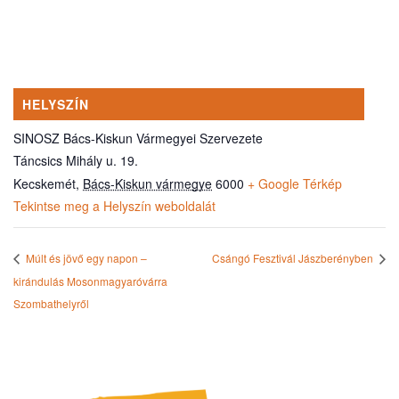
HELYSZÍN
SINOSZ Bács-Kiskun Vármegyei Szervezete
Táncsics Mihály u. 19.
Kecskemét
,
Bács-Kiskun vármegye
6000
+ Google Térkép
Tekintse meg a Helyszín weboldalát
Múlt és jövő egy napon –
Csángó Fesztivál Jászberényben
kirándulás Mosonmagyaróvárra
Szombathelyről