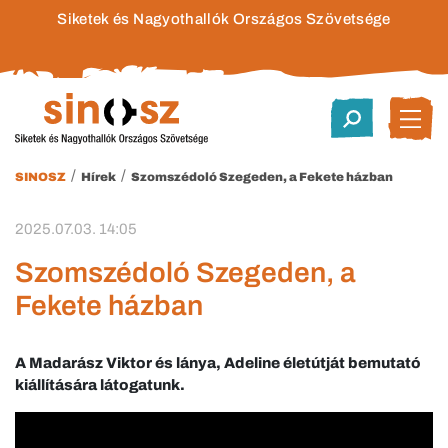
Siketek és Nagyothallók Országos Szövetsége
/
/
SINOSZ
Hírek
Szomszédoló Szegeden, a Fekete házban
2025.07.03. 14:05
Szomszédoló Szegeden, a
Fekete házban
A Madarász Viktor és lánya, Adeline életútját bemutató
kiállítására látogatunk.