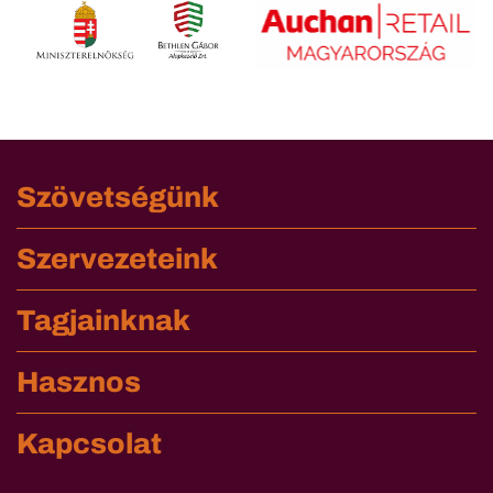
Szövetségünk
Szervezeteink
Tagjainknak
Hasznos
Kapcsolat