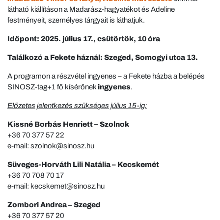
látható kiállításon a Madarász-hagyatékot és Adeline
festményeit, személyes tárgyait is láthatjuk.
Időpont: 2025. július 17., csütörtök, 10 óra
Találkozó a Fekete háznál: Szeged, Somogyi utca 13.
A programon a részvétel ingyenes – a Fekete házba a belépés
SINOSZ-tag+1 fő kísérőnek
ingyenes
.
Előzetes jelentkezés szükséges július 15-ig:
Kissné Borbás Henriett – Szolnok
+36 70 377 57 22
e-mail: szolnok@sinosz.hu
Süveges-Horváth Lili Natália – Kecskemét
+36 70 708 70 17
e-mail: kecskemet@sinosz.hu
Zombori Andrea – Szeged
+36 70 377 57 20