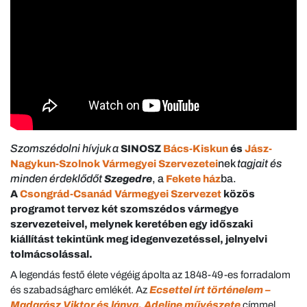
Szomszédolni hívjuk a
SINOSZ
Bács-Kiskun
és
Jász-
nek
tagjait és
Nagykun-Szolnok Vármegyei Szervezetei
minden érdeklődőt
, a
ba.
Szegedre
Fekete ház
A
Csongrád-Csanád Vármegyei Szervezet
közös
programot tervez két szomszédos vármegye
szervezeteivel, melynek keretében egy időszaki
kiállítást tekintünk meg idegenvezetéssel, jelnyelvi
tolmácsolással.
A legendás festő élete végéig ápolta az 1848-49-es forradalom
és szabadságharc emlékét. Az
Ecsettel írt történelem –
Madarász Viktor és lánya, Adeline művészete
címmel