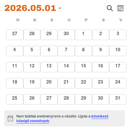
2026.05.01
Esem
E
Keresett
Hóna
kifejezés
Dátum
né
keres
Események
HÉTFŐ
KEDD
SZERDA
CSÜTÖRTÖK
PÉNTEK
SZOMBA
H
K
S
C
P
S
V
kiválasztása.
na
és
naptár
0
0
0
0
0
0
0
27
28
29
30
1
2
3
események
események
események
események
események
események
esem
nézet
0
0
0
0
0
0
0
4
5
6
7
8
9
10
válas
események
események
események
események
események
események
esemé
0
0
0
0
0
0
0
11
12
13
14
15
16
17
események
események
események
események
események
események
esemé
0
0
0
0
0
0
0
18
19
20
21
22
23
24
események
események
események
események
események
események
esemé
0
0
0
0
0
0
0
25
26
27
28
29
30
31
események
események
események
események
események
események
esemé
Nem találtak eredményt erre a nézetre. Ugrás a
következő
Notice
közelgő események
.