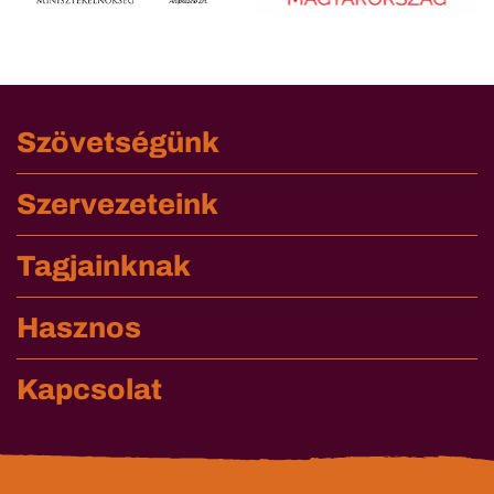
Szövetségünk
Szervezeteink
Tagjainknak
Hasznos
Kapcsolat