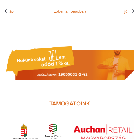
ápr
Ebben a hónapban
jún
TÁMOGATÓINK