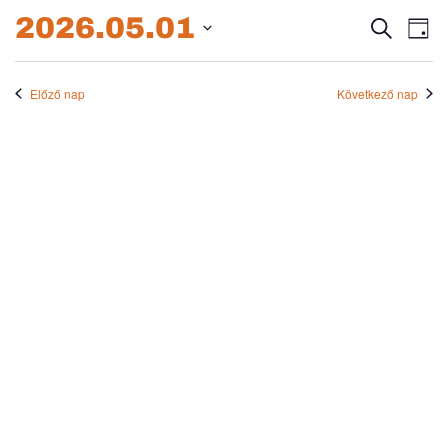
2026.05.01.
2026.05.01
Esem
E
Keresett
Nap
kifejezés
Dátum
né
keres
kiválasztása.
na
Előző nap
Következő nap
és
nézet
válas