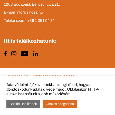
1068 Budapest, Benczúr utca 21.
E-mail: info@sinosz.hu
Telefonszám: +36 1 351 04 34
Itt is találkozhatunk:
Impresszum
Adatvédelmi tájékoztató
Adatvédelmi tájékoztatónkban megtalálod, hogyan
gondoskodunk adataid védelméről. Oldalainkon HTTP-
sütiket használunk a jobb működésért.
© Copyright 2015 - 2022 All Rights Reserved
Cookie Beállítások
Összes elfogadása