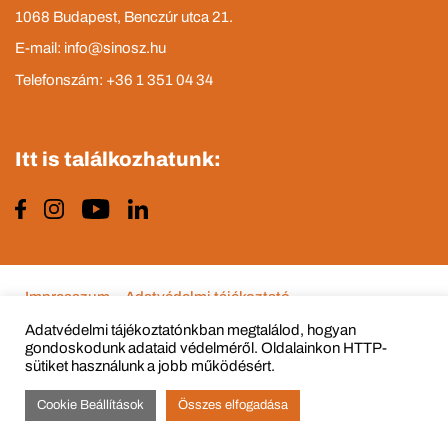
1068 Budapest, Benczúr utca 21.
E-mail: info@sinosz.hu
Telefonszám: +36 1 351 04 34
Itt is találkozhatunk:
Impresszum
Adatvédelmi tájékoztató
Adatvédelmi tájékoztatónkban megtalálod, hogyan
gondoskodunk adataid védelméről. Oldalainkon HTTP-
sütiket használunk a jobb működésért.
© Copyright 2015 - 2022 All Rights Reserved
Cookie Beállítások
Összes elfogadása