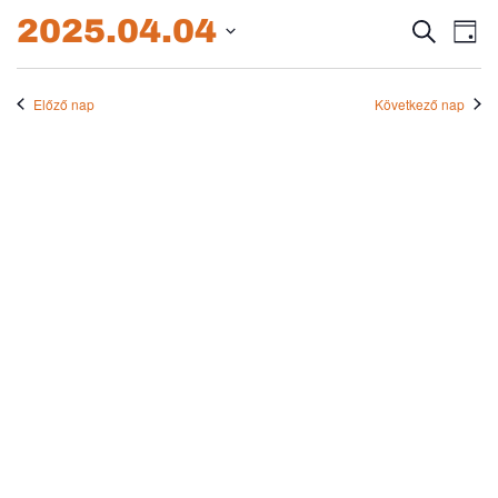
2025.04.04.
2025.04.04
Esem
E
Keresett
Nap
kifejezés
Dátum
né
keres
kiválasztása.
na
Előző nap
Következő nap
és
nézet
válas