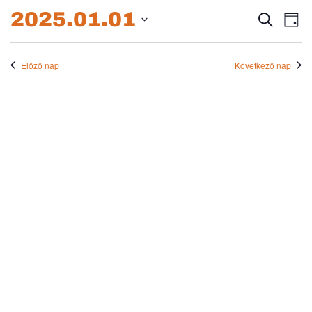
2025.01.01.
2025.01.01
Esem
E
Keresett
Nap
kifejezés
Dátum
né
keres
kiválasztása.
na
Előző nap
Következő nap
és
nézet
válas