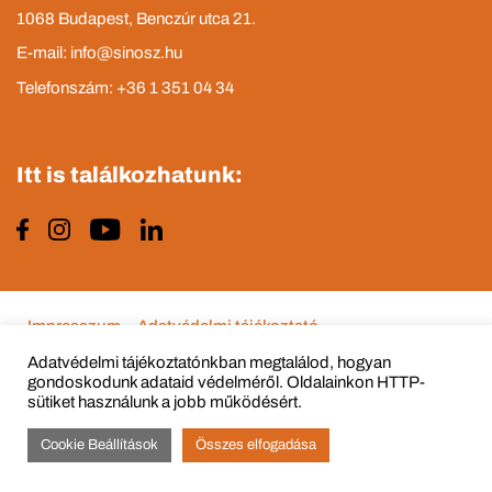
1068 Budapest, Benczúr utca 21.
E-mail: info@sinosz.hu
Telefonszám: +36 1 351 04 34
Itt is találkozhatunk:
Impresszum
Adatvédelmi tájékoztató
Adatvédelmi tájékoztatónkban megtalálod, hogyan
gondoskodunk adataid védelméről. Oldalainkon HTTP-
sütiket használunk a jobb működésért.
© Copyright 2015 - 2022 All Rights Reserved
Cookie Beállítások
Összes elfogadása