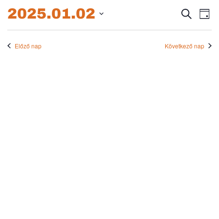
2025.01.02.
2025.01.02
Esem
E
Keresett
Nap
kifejezés
Dátum
né
keres
kiválasztása.
na
Előző nap
Következő nap
és
nézet
válas