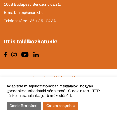
1068 Budapest, Benczúr utca 21.
E-mail: info@sinosz.hu
Telefonszám: +36 1 351 04 34
Itt is találkozhatunk:
Impresszum
Adatvédelmi tájékoztató
Adatvédelmi tájékoztatónkban megtalálod, hogyan
gondoskodunk adataid védelméről. Oldalainkon HTTP-
sütiket használunk a jobb működésért.
© Copyright 2015 - 2022 All Rights Reserved
Cookie Beállítások
Összes elfogadása