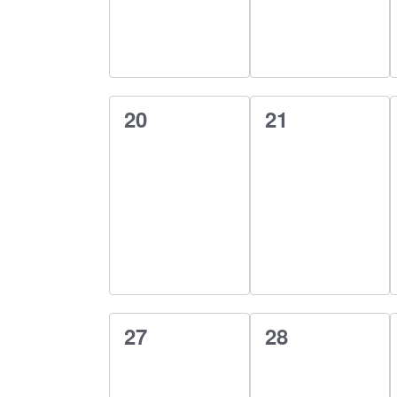
0
0
20
21
esemény,
esemény,
0
0
27
28
esemény,
esemény,