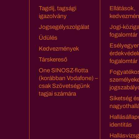
Tagdíj, tagsági
Ellátások,
igazolvány
kedvezmén
Jogsegélyszolgálat
Jogi-közig
fogalomtár
Üdülés
Esélyegyen
Kedvezmények
érdekvédel
Társkereső
fogalomtár
One SINOSZ-flotta
Fogyatéko
(korábban Vodafone) –
személyeke
csak Szövetségünk
jogszabály
tagjai számára
Siketség é
nagyothall
Hallásállap
identitás
Hallásvizsg