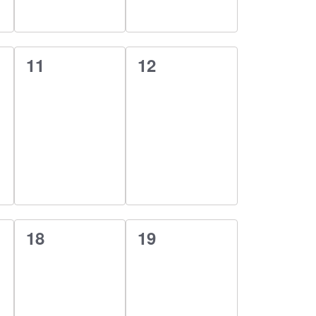
0
0
11
12
esemény,
esemény,
0
0
18
19
esemény,
esemény,