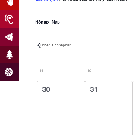
Esemény
Események
Hónap
Nap
nézet
navigáció
Ebben a hónapban
Dátum
kiválasztása.
Események
HÉTFŐ
KEDD
H
K
naptár
0
0
30
31
esemény,
esemény,