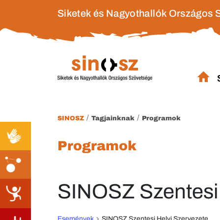
Siketek és Nagyothallók Országos 
/
/
SINOSZ
Tagjainknak
Programok
Programok
SINOSZ Szentesi 
Események
SINOSZ Szentesi Helyi Szervezete