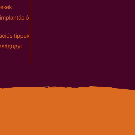
lékek
 implantáció
ciós tippek
sságügyi