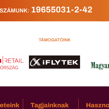
TÁMOGATÓINK
eteink
Tagjainknak
Haszn