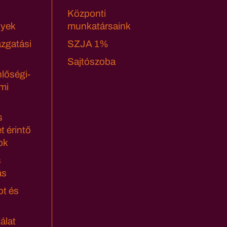
Központi
yek
munkatársaink
azgatási
SZJA 1%
Sajtószoba
lőségi-
mi
s
t érintő
ok
s
ás
ot és
álat