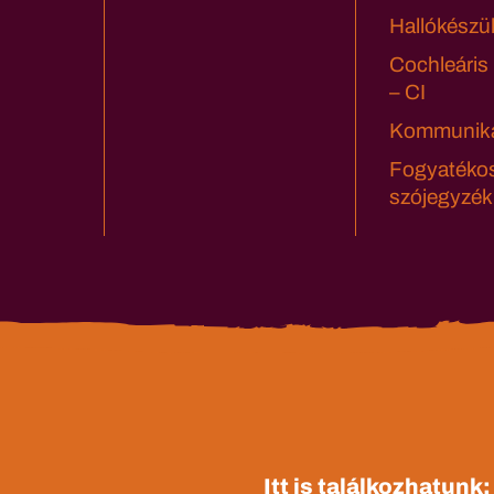
Hallókészü
Cochleáris
– CI
Kommuniká
Fogyatéko
szójegyzék
Itt is találkozhatunk: