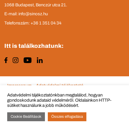
1068 Budapest, Benczúr utca 21.
E-mail: info@sinosz.hu
Telefonszám: +36 1 351 04 34
Itt is találkozhatunk:
Impresszum
Adatvédelmi tájékoztató
Adatvédelmi tájékoztatónkban megtalálod, hogyan
gondoskodunk adataid védelméről. Oldalainkon HTTP-
sütiket használunk a jobb működésért.
© Copyright 2015 - 2022 All Rights Reserved
Cookie Beállítások
Összes elfogadása