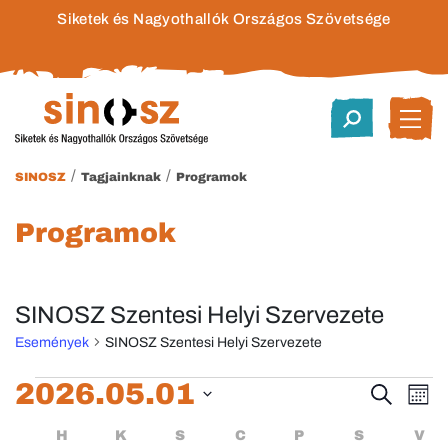
Siketek és Nagyothallók Országos Szövetsége
/
/
SINOSZ
Tagjainknak
Programok
Programok
SINOSZ Szentesi Helyi Szervezete
Események
SINOSZ Szentesi Helyi Szervezete
Események
2026.05.01
Esem
E
Keresett
Hóna
kifejezés
Dátum
né
keres
Események
HÉTFŐ
KEDD
SZERDA
CSÜTÖRTÖK
PÉNTEK
SZOMBA
H
K
S
C
P
S
V
kiválasztása.