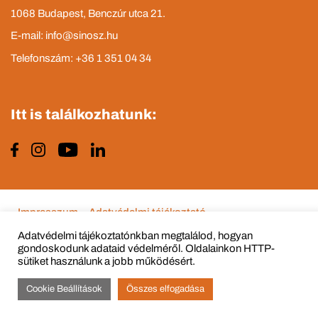
1068 Budapest, Benczúr utca 21.
E-mail: info@sinosz.hu
Telefonszám: +36 1 351 04 34
Itt is találkozhatunk:
Impresszum
Adatvédelmi tájékoztató
Adatvédelmi tájékoztatónkban megtalálod, hogyan
gondoskodunk adataid védelméről. Oldalainkon HTTP-
sütiket használunk a jobb működésért.
© Copyright 2015 - 2022 All Rights Reserved
Cookie Beállítások
Összes elfogadása