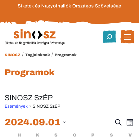
Siketek és Nagyothallók Országos Szövetsége
/
/
SINOSZ
Tagjainknak
Programok
Programok
SINOSZ SzÉP
Események
SINOSZ SzÉP
Események
2024.09.01
Esem
E
Keresett
Hóna
kifejezés
Dátum
né
keres
Események
HÉTFŐ
KEDD
SZERDA
CSÜTÖRTÖK
PÉNTEK
SZOMBA
H
K
S
C
P
S
V
kiválasztása.