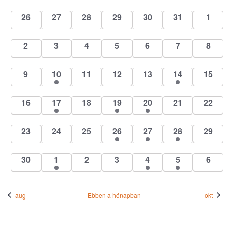
na
és
naptár
0
0
0
0
0
0
0
26
27
28
29
30
31
1
események
események
események
események
események
események
esem
nézet
0
0
0
0
0
0
0
2
3
4
5
6
7
8
válas
események
események
események
események
események
események
esem
0
1
0
0
0
1
0
9
10
11
12
13
14
15
események
esemény
események
események
események
esemény
esemé
0
1
0
1
1
0
0
16
17
18
19
20
21
22
események
esemény
események
esemény
esemény
események
esemé
0
0
0
1
1
1
0
23
24
25
26
27
28
29
események
események
események
esemény
esemény
esemény
esemé
0
1
0
0
1
1
0
30
1
2
3
4
5
6
események
esemény
események
események
esemény
esemény
esem
aug
Ebben a hónapban
okt