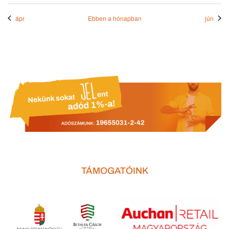
ápr
Ebben a hónapban
jún
TÁMOGATÓINK