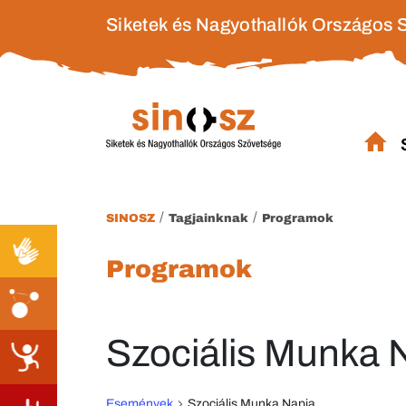
Siketek és Nagyothallók Országos 
/
/
SINOSZ
Tagjainknak
Programok
Programok
Szociális Munka 
Események
Szociális Munka Napja