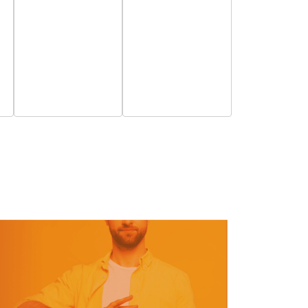
esemény,
esemény,