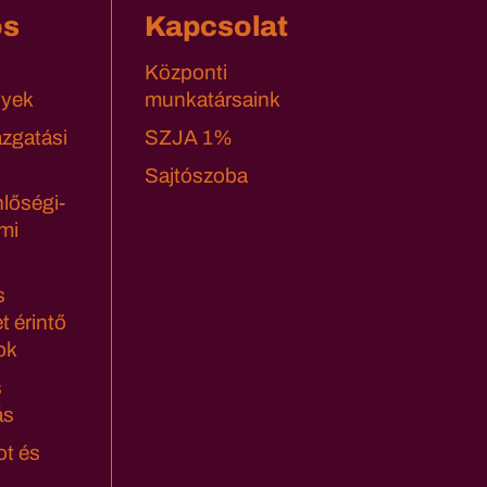
os
Kapcsolat
Központi
yek
munkatársaink
azgatási
SZJA 1%
Sajtószoba
lőségi-
mi
s
t érintő
ok
s
ás
ot és