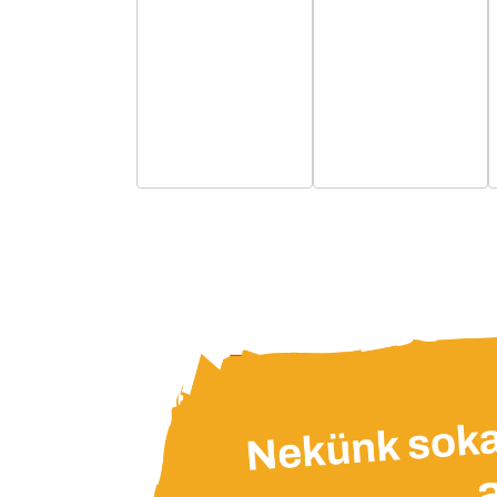
esemény,
esemény,