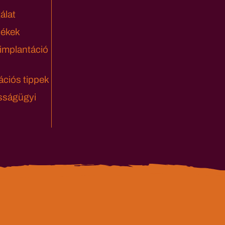
álat
lékek
 implantáció
ciós tippek
sságügyi