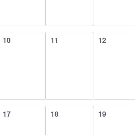
0
0
0
10
11
12
esemény,
esemény,
esemény,
0
0
0
17
18
19
esemény,
esemény,
esemény,