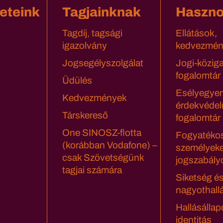
eteink
Tagjainknak
Haszn
Tagdíj, tagsági
Ellátások,
igazolvány
kedvezmén
Jogsegélyszolgálat
Jogi-közig
fogalomtár
Üdülés
Esélyegyen
Kedvezmények
érdekvédel
Társkereső
fogalomtár
One SINOSZ-flotta
Fogyatéko
(korábban Vodafone) –
személyeke
csak Szövetségünk
jogszabály
tagjai számára
Siketség é
nagyothall
Hallásállap
identitás