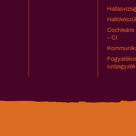
Hallásvizsg
Hallókészü
Cochleáris
– CI
Kommuniká
Fogyatéko
szójegyzék