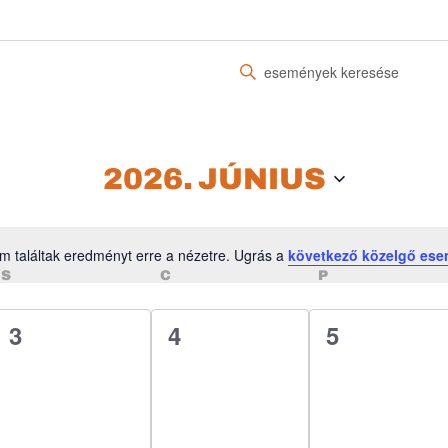
Írja
be
a
keresőszót.
Keresse
2026. JÚNIUS
meg
a
Események
m találtak eredményt erre a nézetre. Ugrás a
következő közelgő es
-
Notice
SZERDA
CSÜTÖRTÖK
PÉNTEK
S
C
P
t
a
0
0
0
3
4
5
keresőszóval.
esemény,
esemény,
esemény,