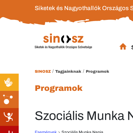
Siketek és Nagyothallók Országos 
/
/
SINOSZ
Tagjainknak
Programok
Programok
Szociális Munka 
Események
Szociális Munka Napja