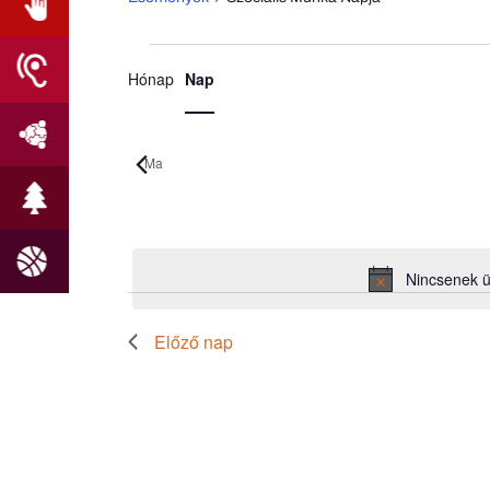
Esemény
Események
Hónap
Nap
nézet
for
navigáció
2026.06.18.
Ma
Dátum
kiválasztása.
Nincsenek 
Előző nap