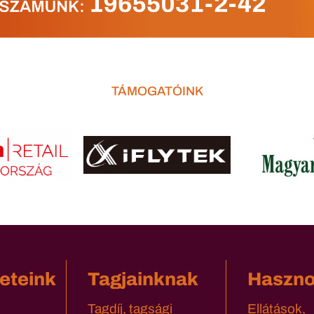
TÁMOGATÓINK
eteink
Tagjainknak
Haszn
Tagdíj, tagsági
Ellátások,