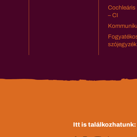
Cochleáris
– CI
Kommuniká
Fogyatéko
szójegyzék
Itt is találkozhatunk: