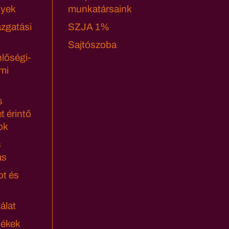
yek
munkatársaink
azgatási
SZJA 1%
Sajtószoba
lőségi-
mi
s
t érintő
ok
s
ás
ot és
álat
lékek