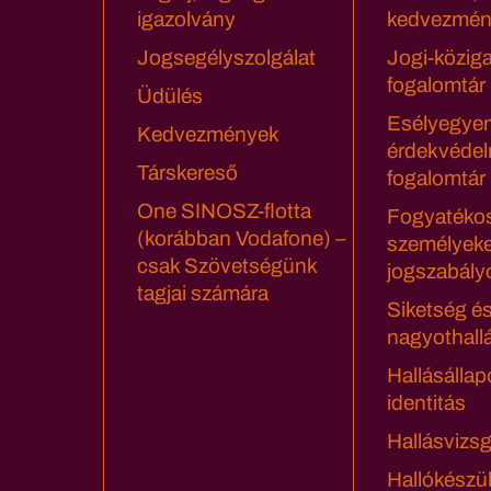
igazolvány
kedvezmén
Jogsegélyszolgálat
Jogi-közig
fogalomtár
Üdülés
Esélyegyen
Kedvezmények
érdekvédel
Társkereső
fogalomtár
One SINOSZ-flotta
Fogyatéko
(korábban Vodafone) –
személyeke
csak Szövetségünk
jogszabály
tagjai számára
Siketség é
nagyothall
Hallásállap
identitás
Hallásvizsg
Hallókészü