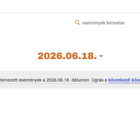
Írja
be
a
keresőszót.
Keresse
2026.06.18.
meg
a
Események
ütemezett események a 2026.06.18. dátumon. Ugrás a
következő köz
-
Notice
t
a
keresőszóval.