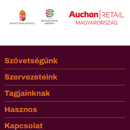
Szövetségünk
Szervezeteink
Tagjainknak
Hasznos
Kapcsolat