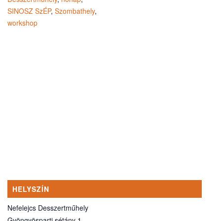
SINOSZ SzÉP
,
Szombathely
,
workshop
HELYSZÍN
Nefelejcs Desszertműhely
Gyöngyösparti sétány 1