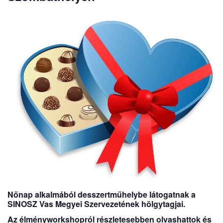
Nőnap alkalmából desszertműhelybe látogatnak a
SINOSZ Vas Megyei Szervezetének hölgytagjai.
Az élményworkshopról részletesebben olvashattok és