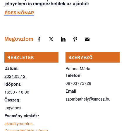
jelnyelven is megnézhetitek az ajánlót:
ÉDES NŐNAP
Megosztom
RÉSZLETEK
SZERVEZŐ
Dátum:
Patona Mária
Telefon
2024.03.12.
06703775726
Időpont:
Email
16:30 - 18:00
szombathely@sinosz.hu
Összeg:
Ingyenes
Esemény címkék:
akadálymentes
,
Desszertműhely
,
nőnap
,