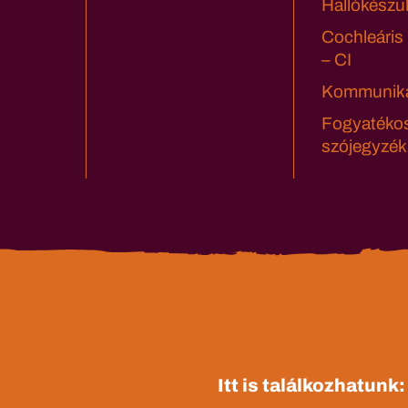
Hallókészü
Cochleáris
– CI
Kommuniká
Fogyatéko
szójegyzék
Itt is találkozhatunk: