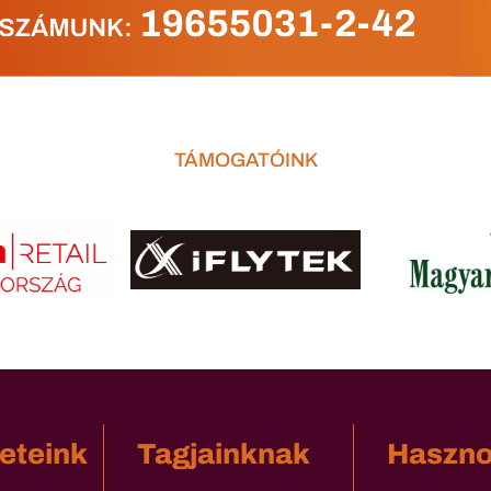
TÁMOGATÓINK
eteink
Tagjainknak
Haszn