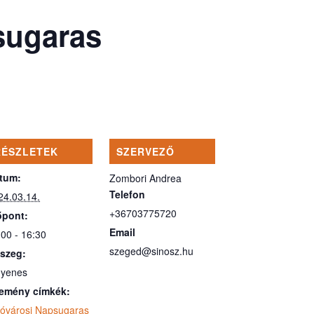
sugaras
RÉSZLETEK
SZERVEZŐ
tum:
Zombori Andrea
Telefon
24.03.14.
+36703775720
őpont:
Email
:00 - 16:30
szeged@sinosz.hu
szeg:
gyenes
emény címkék:
sóvárosi Napsugaras