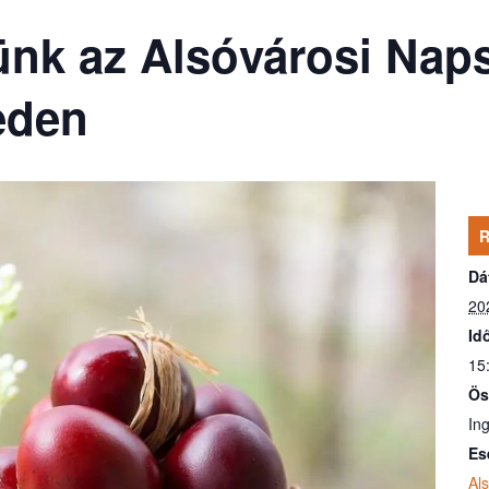
ünk az Alsóvárosi Nap
eden
Dá
20
Id
15
Ös
In
Es
Al