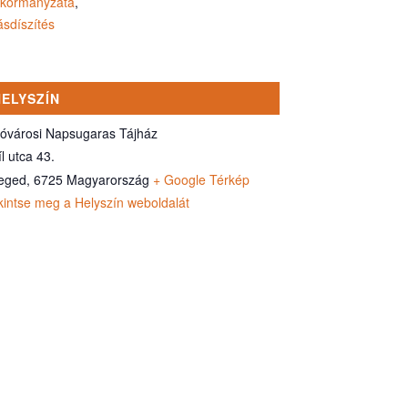
kormányzata
,
ásdíszítés
HELYSZÍN
sóvárosi Napsugaras Tájház
l utca 43.
eged
,
6725
Magyarország
+ Google Térkép
kintse meg a Helyszín weboldalát