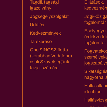
Tagdíj, tagsági
Ellátások,
igazolvány
kedvezmén
Jogsegélyszolgálat
Jogi-közig
fogalomtár
Üdülés
Esélyegyen
Kedvezmények
érdekvédel
Társkereső
fogalomtár
One SINOSZ-flotta
Fogyatéko
(korábban Vodafone) –
személyeke
csak Szövetségünk
jogszabály
tagjai számára
Siketség é
nagyothall
Hallásállap
identitás
Hallásvizsg