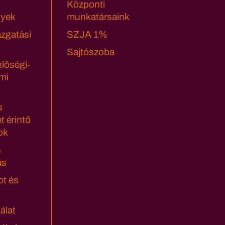
Központi
yek
munkatársaink
azgatási
SZJA 1%
Sajtószoba
lőségi-
mi
s
t érintő
ok
s
ás
ot és
álat