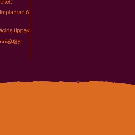
lékek
 implantáció
ciós tippek
sságügyi