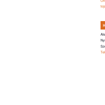
Ön
toj
Al
Nyí
Sz
Te