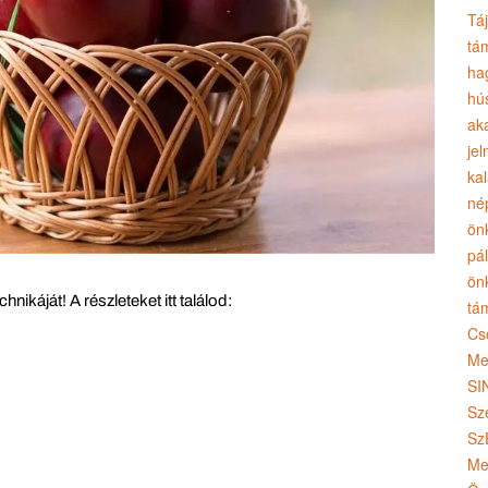
Tá
tá
ha
hú
ak
jel
ka
né
ön
pá
ön
ikáját! A részleteket itt találod:
tá
Cs
Me
SI
Sz
Sz
Me