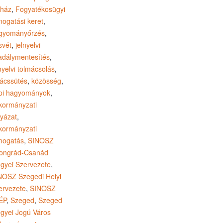
jház
,
Fogyatékosügyi
mogatási keret
,
gyományőrzés
,
svét
,
jelnyelvi
adálymentesítés
,
nyelvi tolmácsolás
,
lácssütés
,
közösség
,
pi hagyományok
,
kormányzati
lyázat
,
kormányzati
mogatás
,
SINOSZ
ongrád-Csanád
gyei Szervezete
,
NOSZ Szegedi Helyi
ervezete
,
SINOSZ
ÉP
,
Szeged
,
Szeged
gyei Jogú Város